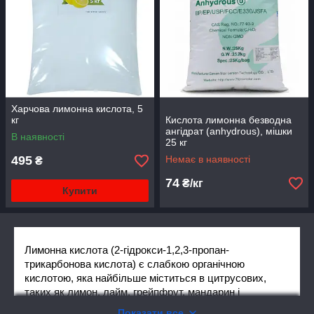
Харчова лимонна кислота, 5
кг
Кислота лимонна безводна
ангідрат (anhydrous), мішки
В наявності
25 кг
495
Немає в наявності
₴
74
₴/кг
Купити
Лимонна кислота (2-гідрокси-1,2,3-пропан-
трикарбонова кислота) є слабкою органічною
кислотою, яка найбільше міститься в цитрусових,
таких як лимон, лайм, грейпфрут, мандарин і
апельсин. Лимонний і лаймовий соки є багатими
Показати все