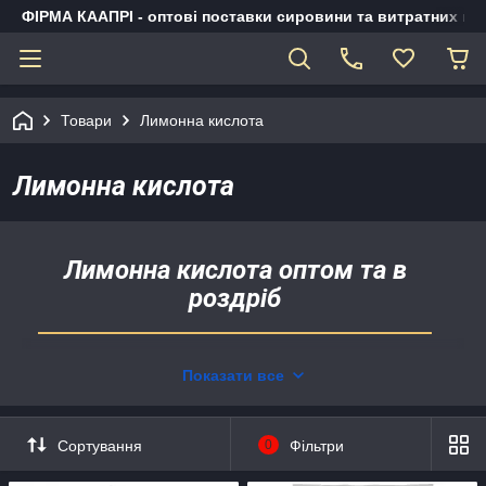
ФІРМА КААПРІ - оптові поставки сировини та витратних ма
Товари
Лимонна кислота
Лимонна кислота
Лимонна кислота оптом та в
роздріб
Доступна ціна.
Показати все
Завжди в наявності.
Доставка по Україні.
Можливість самовивезення зі складів у
Сортування
0
Фільтри
Києві, Кропивницькому та Житомирі.