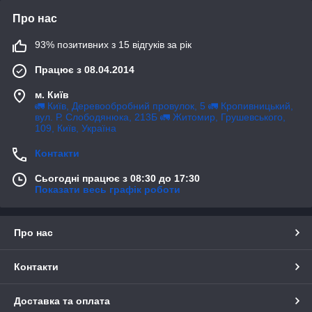
322C, температура кипіння приблизно 1000C.
Про нас
Застосування каустичної соди
93% позитивних з 15 відгуків за рік
Приходить у виробництво поверхнево-активних
Працює з 08.04.2014
речовин (ПАВ), косметичних миючих засобів, у тому
числі мила, а також дезінфекції. Це важливий сир у
м. Київ
целюлозно-бумажній, текстильній, шкіряній
🚛 Київ, Деревообробний провулок, 5 🚛 Кропивницький,
вул. Р. Слободянюка, 213Б 🚛 Житомир, Грушевського,
промисловості. У металургії каустик використовують
109, Київ, Україна
для виготовлення алюмінію.
Як щілинний електроліт каустичної соди має
Контакти
застосування в багатьох технологічних процесах
Сьогодні працює з 08:30 до 17:30
хімічної промисловості:
Показати весь графік роботи
у виробництві дизельного біопалива,
при переробці рослинних олій,
Про нас
в гальванічних ваннах електрохімічних процесів
антикорозійного покриття.
Контакти
Використовується для обробки свердловин на
бурхливих нафтових родовищах; для очищення
відходів від залишків бетонних розчинів; цивільної
Доставка та оплата