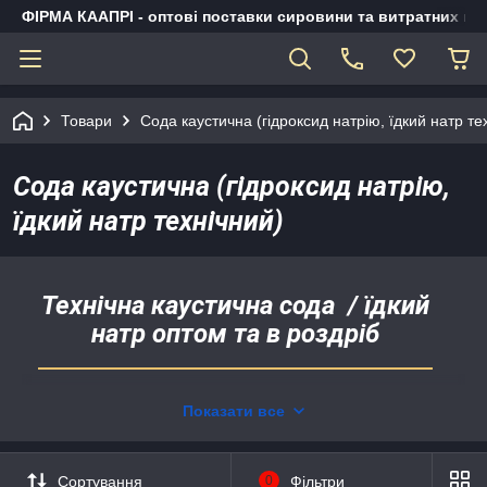
ФІРМА КААПРІ - оптові поставки сировини та витратних ма
Товари
Сода каустична (гідроксид натрію, їдкий натр те
Сода каустична (гідроксид натрію,
їдкий натр технічний)
Технічна каустична сода / їдкий
натр оптом та в роздріб
Доступна ціна.
Показати все
Завжди в наявності.
Доставка по Україні.
Можливість самовивезення зі складів у
Сортування
0
Фільтри