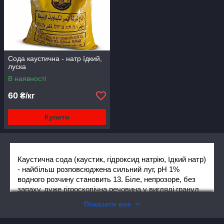
Сода каустична - натр їдкий,
луска
В наявності
60
₴/кг
Купити
Каустична сода (каустик, гідроксид натрію, їдкий натр)
- найбільш розповсюджена сильний луг, рН 1%
водного розчину становить 13. Біле, непрозоре, без
запаху, дуже гігроскопічна речовина у вигляді гранул
або лусочки. Добре розчиняючи у воді разом з
Показати все
екзотермічною реакцією. Розгортається в метиловому
і етиловому спирті, гліцерині. Температура плавлення