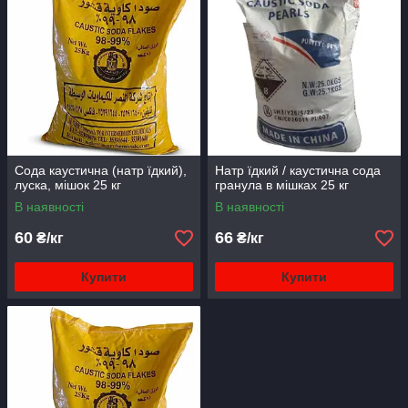
Сода каустична (натр їдкий),
Натр їдкий / каустична сода
луска, мішок 25 кг
гранула в мішках 25 кг
В наявності
В наявності
60
66
₴/кг
₴/кг
Купити
Купити