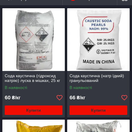
Києві, Кропивницькому та Житомирі.
Сода каустична (гідроксид
Сода каустична (натр їдкий)
натрію) луска в мішках, 25 кг
гранульований
В наявності
В наявності
60
66
₴/кг
₴/кг
Купити
Купити