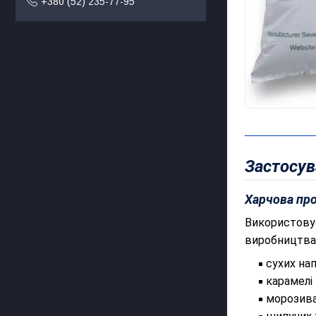
+380 (52) 235-77-95
Застосув
Харчова пр
Використовує
виробництва
сухих нап
карамелі
морозива