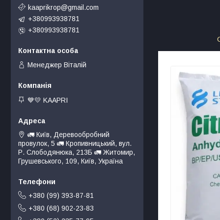
kaaprikrop@gmail.com
+380993938781
+380993938781
Менеджер Віталій
💙💛 KAAPRI
🚛 Київ, Деревообробний
провулок, 5 🚛 Кропивницький, вул.
Р. Слободянюка, 213Б 🚛 Житомир,
Грушевського, 109, Київ, Україна
+380 (99) 393-87-81
+380 (68) 902-23-83