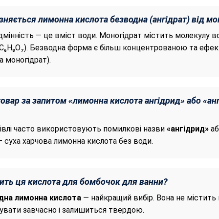
зняється лимонна кислота безводна (ангідрат) від мо
дмінність — це вміст води. Моногідрат містить молекулу в
(C₆H₈O₇). Безводна форма є більш концентрованою та ефе
а моногідрат).
овар за запитом «лимонна кислота ангідрид» або «анг
гівлі часто використовують помилкові назви
«ангідрид»
а
 суха харчова лимонна кислота без води.
ить ця кислота для бомбочок для ванни?
дна лимонна кислота
— найкращий вибір. Вона не містить 
увати завчасно і залишиться твердою.