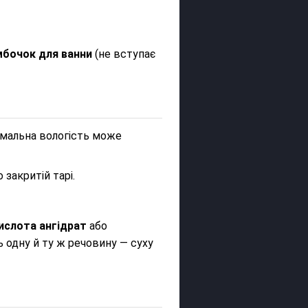
бочок для ванни
(не вступає
німальна вологість може
 закритій тарі.
ислота ангідрат
або
ть одну й ту ж речовину — суху