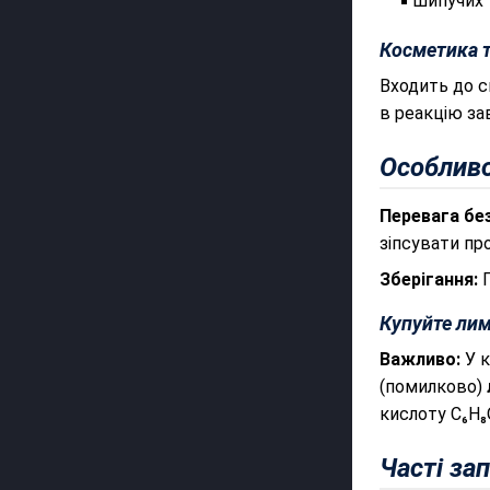
шипучих т
Косметика т
Входить до с
в реакцію за
Особливо
Перевага бе
зіпсувати про
Зберігання:
П
Купуйте лим
Важливо:
У к
(помилково)
кислоту C₆H₈
Часті за