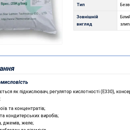
Тип
Безв
Зовнішній
Біли
вигляд
злип
ання
омисловість
ться як підкислювач, регулятор кислотності (E330), консе
:
оїв та концентратів;
 та кондитерських виробів;
, джемів, желе;