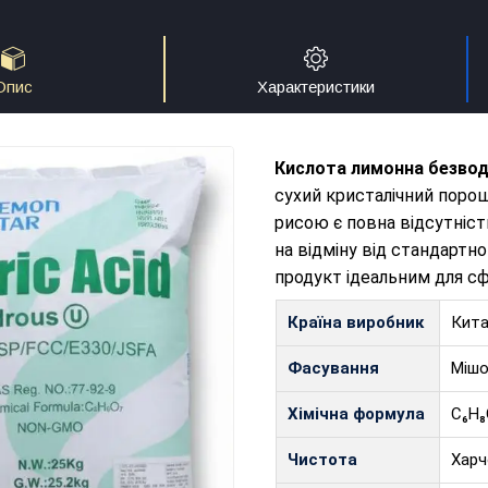
Опис
Характеристики
Кислота лимонна безводн
сухий кристалічний порош
рисою є повна відсутніст
на відміну від стандартн
продукт ідеальним для сф
Країна виробник
Кит
Фасування
Мішо
Хімічна формула
C₆H₈
Чистота
Харч