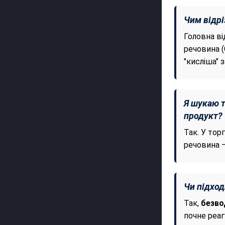
Чим відрі
Головна ві
речовина 
"кисліша" з
Я шукаю т
продукт?
Так. У тор
речовина —
Чи підход
Так,
безво
почне реаг