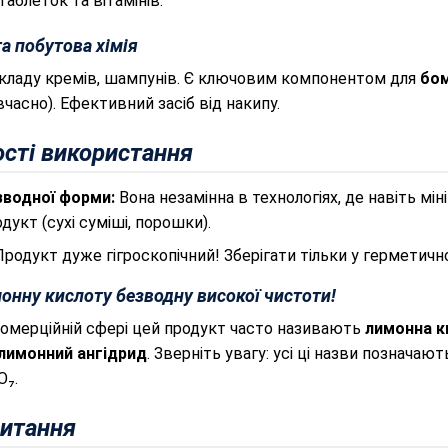
аблеток та вітамінів.
а побутова хімія
кладу кремів, шампунів. Є ключовим компонентом для
бом
вчасно). Ефективний засіб від накипу.
сті використання
зводної форми:
Вона незамінна в технологіях, де навіть мі
дукт (сухі суміші, порошки).
родукт дуже гігроскопічний! Зберігати тільки у герметично
онну кислоту безводну високої чистоти!
омерційній сфері цей продукт часто називають
лимонна к
лимонний ангідрид
. Зверніть увагу: усі ці назви позначаю
O₇.
питання