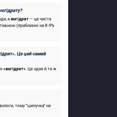
ногідрату?
оди, а
ангідрат
— це чиста
ктивною (приблизно на 8-9%
ідрит». Це цей самий
бо
«ангідрит»
. Це одна й та ж
вологи, тому "шипучка" не