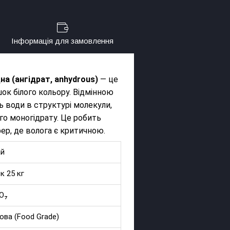
Інформація для замовлення
а (ангідрат, anhydrous)
— це
ок білого кольору. Відмінною
ь води в структурі молекули,
ого моногідрату. Це робить
ер, де волога є критичною.
ай
к 25 кг
O₇
ова (Food Grade)