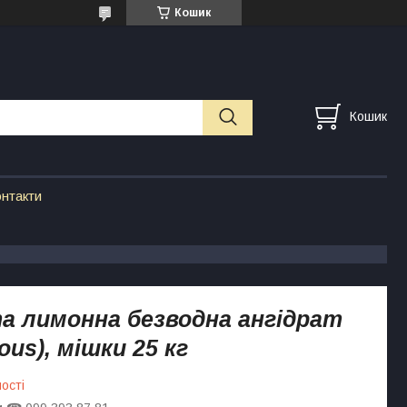
Кошик
Кошик
нтакти
а лимонна безводна ангідрат
ous), мішки 25 кг
ості