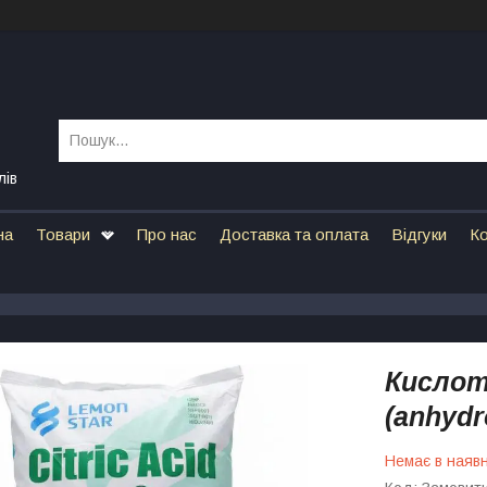
лів
на
Товари
Про нас
Доставка та оплата
Відгуки
Ко
Кислот
(anhydr
Немає в наявн