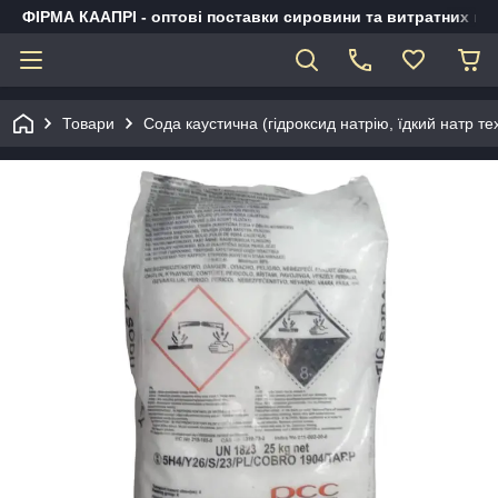
ФІРМА КААПРІ - оптові поставки сировини та витратних ма
Товари
Сода каустична (гідроксид натрію, їдкий натр те