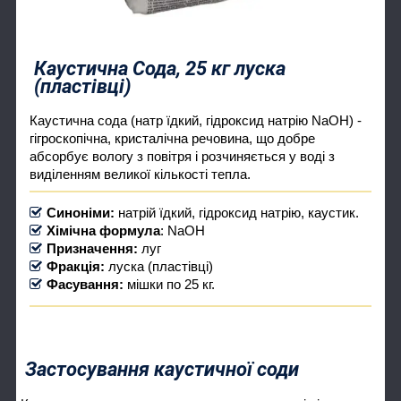
Каустична Сода, 25 кг луска
(пластівці)
Каустична сода (натр їдкий, гідроксид натрію NaOH) -
гігроскопічна, кристалічна речовина, що добре
абсорбує вологу з повітря і розчиняється у воді з
виділенням великої кількості тепла.
Синоніми:
натрій їдкий, гідроксид натрію, каустик.
Хімічна формула
: NaOH
Призначення:
луг
Фракція:
луска (пластівці)
Фасування:
мішки по 25 кг.
Застосування каустичної соди