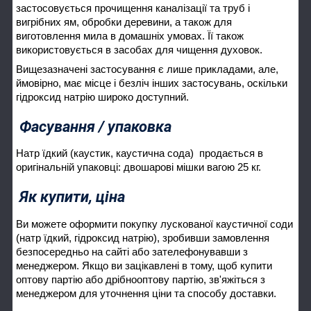
застосовується прочищення каналізації та труб і
вигрібних ям, обробки деревини, а також для
виготовлення мила в домашніх умовах. Її також
використовується в засобах для чищення духовок.
Вищезазначені застосування є лише прикладами, але,
ймовірно, має місце і безліч інших застосувань, оскільки
гідроксид натрію широко доступний.
Фасування / упаковка
Натр їдкий (каустик, каустична сода) продається в
оригінальній упаковці: двошарові мішки вагою 25 кг.
Як купити, ціна
Ви можете оформити покупку лускованої каустичної соди
(натр їдкий, гідроксид натрію), зробивши замовлення
безпосередньо на сайті або зателефонувавши з
менеджером. Якщо ви зацікавлені в тому, щоб купити
оптову партію або дрібнооптову партію, зв'яжіться з
менеджером для уточнення ціни та способу доставки.