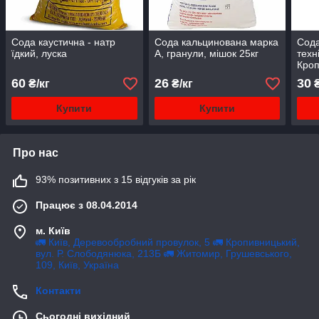
Сода каустична - натр
Сода кальцинована марка
Сода
їдкий, луска
А, гранули, мішок 25кг
техн
Кро
60
26
30
₴/кг
₴/кг
₴
Купити
Купити
Про нас
93% позитивних з 15 відгуків за рік
Працює з 08.04.2014
м. Київ
🚛 Київ, Деревообробний провулок, 5 🚛 Кропивницький,
вул. Р. Слободянюка, 213Б 🚛 Житомир, Грушевського,
109, Київ, Україна
Контакти
Сьогодні вихідний