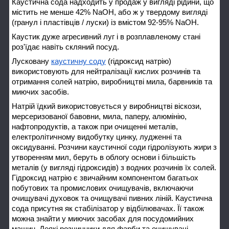
Каустична сода надходить у продаж у вигляді рідини, що
містить не менше 42% NaOH, або ж у твердому вигляді
(гранул і пластівців / луски) із вмістом 92-95% NaOH.
Каустик дуже агресивний луг і в розплавленому стані
роз'їдає навіть скляний посуд.
Лусковану
каустичну соду
(гідроксид натрію)
використовують для нейтралізації кислих розчинів та
отримання солей натрію, виробництві мила, барвників та
миючих засобів.
Натрій їдкий використовується у виробництві віскози,
мерсеризованої бавовни, мила, паперу, алюмінію,
нафтопродуктів, а також при очищенні металів,
електролітичному видобутку цинку, лудженні та
оксидуванні. Розчини каустичної соди гідролізують жири з
утворенням мил, беруть в облогу основи і більшість
металів (у вигляді гідроксидів) з водних розчинів їх солей.
Гідроксид натрію є звичайним компонентом багатьох
побутових та промислових очищувачів, включаючи
очищувачі духовок та очищувачі пивних ліній. Каустична
сода присутня як стабілізатор у відбілювачах. Її також
можна знайти у миючих засобах для посудомийних
машин. Деякі розчинники для фарби та очищувачі