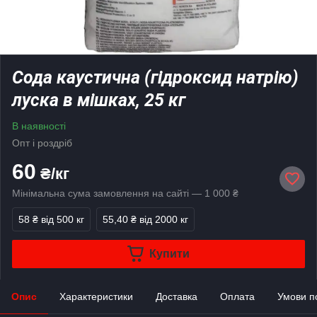
Сода каустична (гідроксид натрію)
луска в мішках, 25 кг
В наявності
Опт і роздріб
60
₴/кг
Мінімальна сума замовлення на сайті — 1 000 ₴
58 ₴
від 500 кг
55,40 ₴
від 2000 кг
Купити
Опис
Характеристики
Доставка
Оплата
Умови п