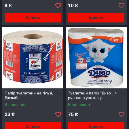
9
10
₴
₴
Купити
Купити
Папір туалетний на гільзі,
Туалетний папір "Диво", 4
Джамбо
рулона в упаковці
В наявності
В наявності
23
75
₴
₴
Купити
Купити