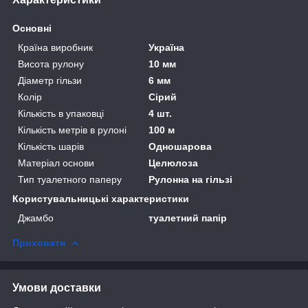
Основні
Країна виробник
Україна
Висота рулону
10 мм
Діаметр гільзи
6 мм
Колір
Сірий
Кількість в упаковці
4 шт.
Кількість метрів в рулоні
100 м
Кількість шарів
Одношарова
Матеріал основи
Целюлоза
Тип туалетного паперу
Рулонна на гільзі
Користувальницькі характеристики
Джамбо
туалетний папір
Приховати
Умови доставки