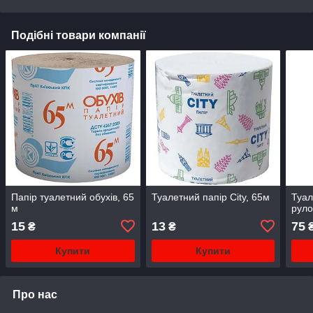
Подібні товари компанії
Папір туалетний обухів, 65
Туалетний папір City, 65м
Туал
м
руло
15
13
75
₴
₴
Купити
Купити
Про нас