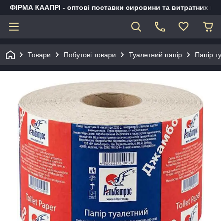
ФІРМА КААПРІ - оптові поставки сировини та витратних ма
Товари
Побутові товари
Туалетний папір
Папір т