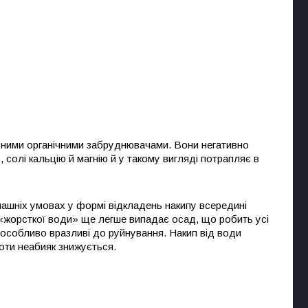
ізними органічними забруднювачами. Вони негативно
 солі кальцію й магнію й у такому вигляді потрапляє в
машніх умовах у формі відкладень накипу всередині
я «жорсткої води» ще легше випадає осад, що робить усі
 особливо вразливі до руйнування. Накип від води
оти неабияк знижується.