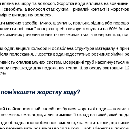
 вплив на шкіру та волосся. Жорстка вода впливає на зовнішній 
і свербить, а волосся стає сухим. Тривалий контакт із жорстко
дмірне випадання волосся.
ти миючих засобів. Мило, шампунь, пральна рідина або порошок
я миття тієї самої поверхні треба використовувати на 60% більше
их хімічних речовин повністю не змиваються з поверхні тіла, по
й одяг, вицвілі кольори й ослаблена структура матеріалу є при
після полоскання. Жорстка вода недостатньо розчиняє хімічні реч
вність опалювальних систем. Всередині труб накопичується нак
кову перешкоду для подолання тепла. Шар осаду завтовшки 12
12%.
 пом'якшити жорстку воду?
й і найекономніший спосіб позбутися жорсткої води — пом'якшити
 не змінює смак води, а лише змінює її склад на такий, який не 
оди обладнані іонообмінною смолою, яка містить іони, що виклик
о регенерувати розчином води та солі , щоб зберегти її пом'як