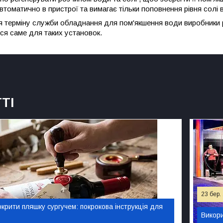
втоматично в пристрої та вимагає тільки поповнення рівня солі в
я терміну служби обладнання для пом'якшення води виробники
ся саме для таких установок.
ТІ
23 бер.
крити пляшку сургучем: покрокова інструкція для
Викори