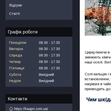
Відгуки
Статті
Графік роботи
Понеділок
08:30
17:30
Вівторок
08:30
17:30
Циркулюючи в п
Середа
08:30
17:30
змінюють хіміч
Четвер
08:30
17:30
наші оселі. Ве
Пʼятниця
08:30
17:30
Солі кальцію і
Субота
Вихідний
встановлення, 
Неділя
Вихідний
нагрівачі в ча
призводить до 
Чим шкід
Контакти
https://kaapri.com.ua/