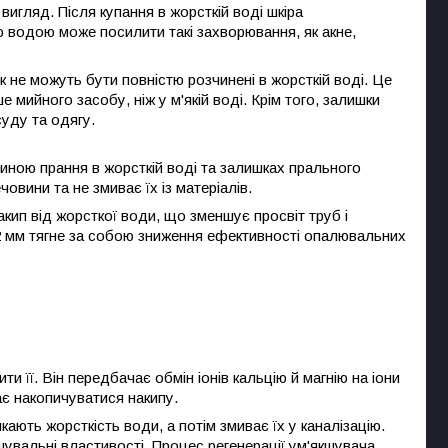
вигляд. Після купання в жорсткій воді шкіра
ю водою може посилити такі захворювання, як акне,
 не можуть бути повністю розчинені в жорсткій воді. Це
 мийного засобу, ніж у м'якій воді. Крім того, залишки
суду та одягу.
чиною прання в жорсткій воді та залишках прального
овини та не змиває їх із матеріалів.
ип від жорсткої води, що зменшує просвіт труб і
 мм тягне за собою зниження ефективності опалювальних
 її. Він передбачає обмін іонів кальцію й магнію на іони
дає накопичуватися накипу.
ають жорсткість води, а потім змиває їх у каналізацію.
шувальні властивості. Процес регенерації ум'якшувача