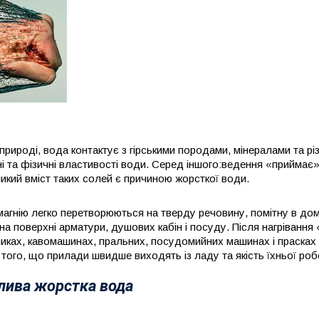
рироді, вода контактує з гірськими породами, мінералами та р
ні та фізичні властивості води. Серед іншого:ведення «приймає»,
ликий вміст таких солей є причиною жорсткої води.
 магнію легко перетворюються на тверду речовину, помітну в до
на поверхні арматури, душових кабін і посуду. Після нагріванн
йниках, кавомашинах, пральних, посудомийних машинах і прасках
того, що прилади швидше виходять із ладу та якість їхньої роб
лива жорстка вода