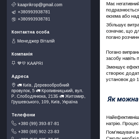
Має негативний
kaaprikrop@gmail.com
подразнюється 
+380993938781
екзема або на
+380993938781
Збільшує витра
означає, що дл
погано розчинн
Менеджер Віталій
Погано випрани
засобу навіть 
💙💛 KAAPRI
Зменшує ефекти
створює додат
установок до 
🚛 Київ, Деревообробний
провулок, 5 🚛 Кропивницький, вул.
Р. Слободянюка, 213Б 🚛 Житомир,
Як можна
Грушевського, 109, Київ, Україна
Найефективніши
натрію. Процес
+380 (99) 393-87-81
+380 (68) 902-23-83
Пом'якшувачі в
Смолу необхідн