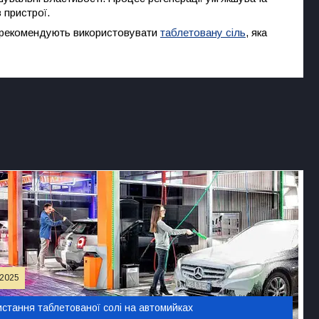
 пристрої.
 рекомендують використовувати
таблетовану сіль
, яка
 2025
стання таблетованої солі на автомийках