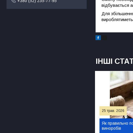
+380 (52) 235-77-95
відбувається а
Для збільшенн
вироблятиметь
ІНШІ СТАТ
25 трав. 2026
Як правильно по
виноробів