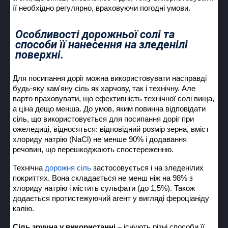
її необхідно регулярно, враховуючи погодні умови.
Особливості дорожньої солі та
способи її нанесення на зледенілі
поверхні.
Для посипання доріг можна використовувати насправді
будь-яку кам'яну сіль як харчову, так і технічну. Але
варто враховувати, що ефективність технічної солі вища,
а ціна дещо менша. До умов, яким повинна відповідати
сіль, що використовується для посипання доріг при
ожеледиці, відносяться: відповідний розмір зерна, вміст
хлориду натрію (NaCl) не менше 90% і додавання
речовин, що перешкоджають спостереженню.
Технічна
дорожня сіль
застосовується і на зледенілих
покриттях. Вона складається не менш ніж на 98% з
хлориду натрію і містить сульфати (до 1,5%). Також
додається протистежуючий агент у вигляді фероціаніду
калію.
Сіль зручна у використанні
– існують різні способи її