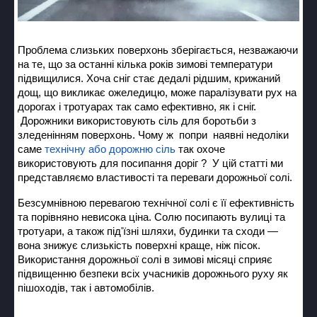
Проблема слизьких поверхонь зберігається, незважаючи
на те, що за останні кілька років зимові температури
підвищилися. Хоча сніг стає дедалі рідшим, крижаний
дощ, що викликає ожеледицю, може паралізувати рух на
дорогах і тротуарах так само ефективно, як і сніг.
Дорожники використовують сіль для боротьби з
зледенінням поверхонь. Чому ж попри наявні недоліки
саме
технічну або дорожню сіль
так охоче
використовують для посипання доріг ? У цій статті ми
представляємо властивості та переваги дорожньої солі.
Безсумнівною перевагою технічної солі є її ефективність
та порівняно невисока ціна. Солю посипають вулиці та
тротуари, а також під'їзні шляхи, будинки та сходи —
вона знижує слизькість поверхні краще, ніж пісок.
Використання дорожньої солі в зимові місяці сприяє
підвищенню безпеки всіх учасників дорожнього руху як
пішоходів, так і автомобілів.