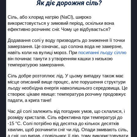
Як діє дорожня сіль?
Сіль, або хлорид натрію (NaCl), широко
використовується у зимовий період, оскільки вона
ефективно розчиняє сніг. Чому це відбувається?
Додавання солі у воду призводить до зниження її точки
замерзання. Це означає, що солона вода не замерзне,
навіть коли на вулиці мороз. При
посипанні льоду сіллю
він починає танути з утворенням кашки з низькою
температурою замерзання.
Сіль добре розтоплює лід. У цьому випадку також має
місце описаний вище процес, але порушення структури
льоду необхідна енергія навколишнього середовища. Це
створює цікаве явище: температура розчину продовжує
падати, а крига тане!
Час дії солі залежить від погодних умов, що склалися, і
розміру кристалів. Сіль ефективна при температурі до
-15 °C. Солі потрібно від десятка до кількох десятків
хвилин, щоб розчинити сніг чи лід. Опади змивають сіль,
а сніг, що випав, сповільнює її дію, тому використовувати