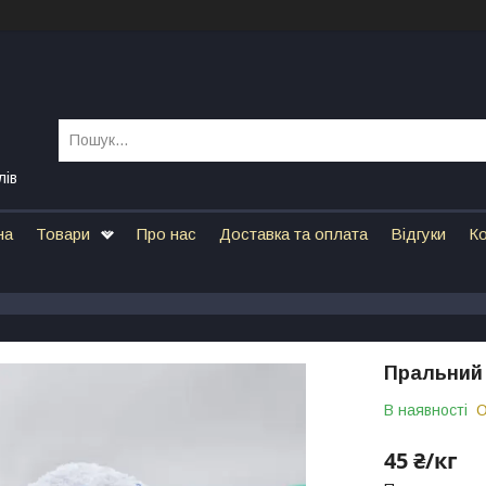
лів
на
Товари
Про нас
Доставка та оплата
Відгуки
Ко
Пральний 
В наявності
О
45 ₴/кг