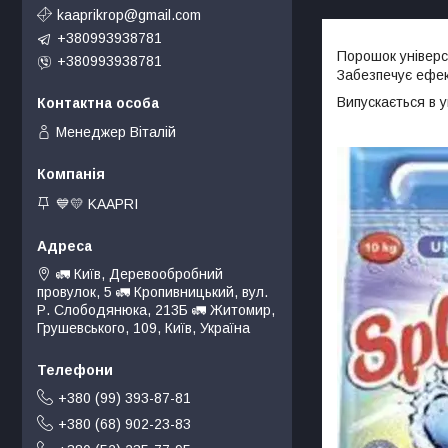
kaaprikrop@gmail.com
+380993938781
Порошок універс
+380993938781
Забезпечує ефек
Випускається в уп
Менеджер Віталій
💙💛 KAAPRI
🚛 Київ, Деревообробний
провулок, 5 🚛 Кропивницький, вул.
Р. Слободянюка, 213Б 🚛 Житомир,
Грушевського, 109, Київ, Україна
+380 (99) 393-87-81
+380 (68) 902-23-83