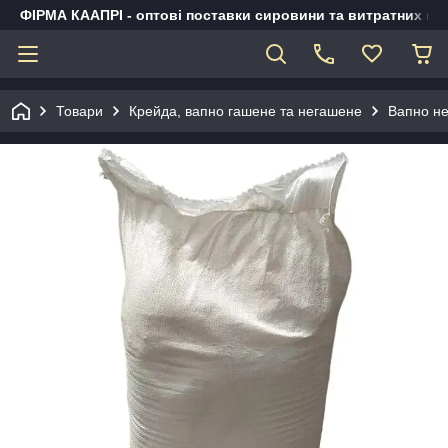
ФІРМА КААПРІ - оптові поставки сировини та витратних ма
Товари
Крейда, вапно гашене та негашене
Вапно не