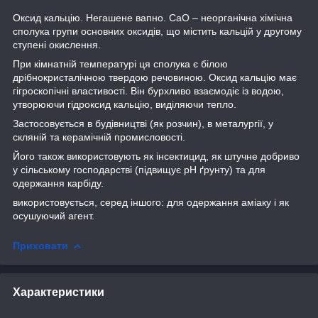
Оксид кальцію. Негашене вапно. CaO – неорганічна хімічна
сполука групи основних оксидів, що містить кальцій у другому
ступені окислення.
При кімнатній температурі ця сполука є білою
дрібнокристалічною твердою речовиною. Оксид кальцію має
гігроскопічні властивості. Він бурхливо взаємодіє із водою,
утворюючи гідроксид кальцію, виділяючи тепло.
Застосовується в будівництві (як розчин), в металургії, у
скляній та керамічній промисловості.
Його також використовують як інсектицид, як штучне добриво
у сільському господарстві (підвищує pH ґрунту) та для
одержання карбіду.
використовується, серед іншого: для одержання аміаку і як
осушуючий агент.
Приховати
Характеристики