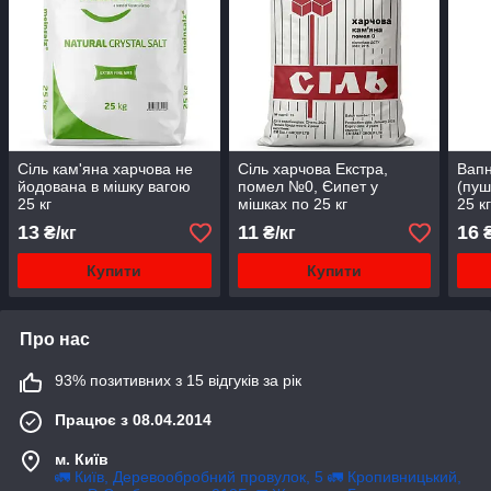
Сіль кам'яна харчова не
Сіль харчова Екстра,
Вапн
йодована в мішку вагою
помел №0, Єипет у
(пуш
25 кг
мішках по 25 кг
25 к
13
11
16
₴/кг
₴/кг
₴
Купити
Купити
Про нас
93% позитивних з 15 відгуків за рік
Працює з 08.04.2014
м. Київ
🚛 Київ, Деревообробний провулок, 5 🚛 Кропивницький,