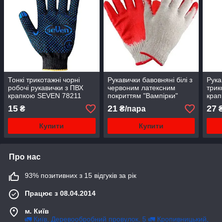
Тонкі трикотажні чорні
Рукавички бавовняні білі з
Рука
робочі рукавички з ПВХ
червоним латексним
трик
крапкою SEVEN 78211
покриттям "Вампірки"
кра
15
21
27
₴
₴/пара
₴
Купити
Купити
Про нас
93% позитивних з 15 відгуків за рік
Працює з 08.04.2014
м. Київ
🚛 Київ, Деревообробний провулок, 5 🚛 Кропивницький,