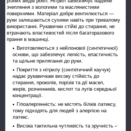
різних видів робіт. Нітрил забезпечує надійне
зчеплення з вологими та маслянистими
поверхнями. Матеріал добре вентилюється —
руки залишаються сухими навіть при тривалому
використанні. Рукавички стійкі до стирання, не
втрачають властивостей після багаторазового
прання в машинці.
Виготовляються з нейлонової (синтетичної)
основи, що забезпечує легкість, еластичність
та щільне прилягання до руки.
Покриття з нітрилу (синтетичний каучук)
надає рукавичкам високу стійкість до
стирання, проколів, порізів та дії масел,
жирів, розчинників, кислот та лугів середньої
концентрації.
Гіпоалергенність: не містять білків латексу,
тому підходять для людей з алергією на
латекс.
Висока тактильна чутливість та зручність –