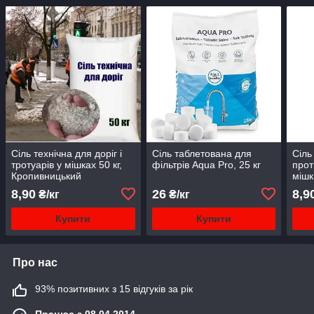
Сіль технічна для доріг і
Сіль таблетована для
Сіль
тротуарів у мішках 50 кг,
фільтрів Aqua Pro, 25 кг
прот
Кропивницький
мішк
Кро
8,90
26
8,9
₴/кг
₴/кг
Купити
Купити
Про нас
93% позитивних з 15 відгуків за рік
Працює з 08.04.2014