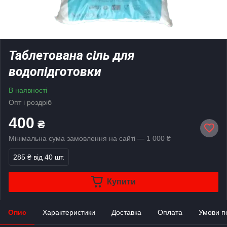
Таблетована сіль для
водопідготовки
В наявності
Опт і роздріб
400
₴
Мінімальна сума замовлення на сайті — 1 000 ₴
285 ₴
від 40 шт.
Купити
Опис
Характеристики
Доставка
Оплата
Умови п