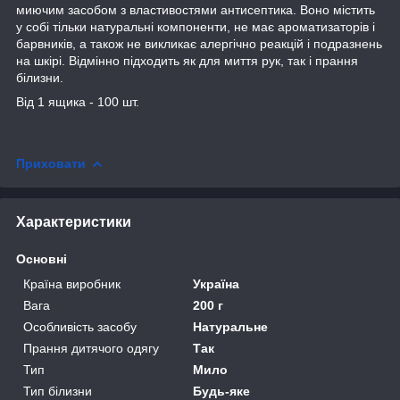
миючим засобом з властивостями антисептика. Воно містить
у собі тільки натуральні компоненти, не має ароматизаторів і
барвників, а також не викликає алергічно реакцій і подразнень
на шкірі. Відмінно підходить як для миття рук, так і прання
білизни.
Від 1 ящика - 100 шт.
Приховати
Характеристики
Основні
Країна виробник
Україна
Вага
200 г
Особливість засобу
Натуральне
Прання дитячого одягу
Так
Тип
Мило
Тип білизни
Будь-яке