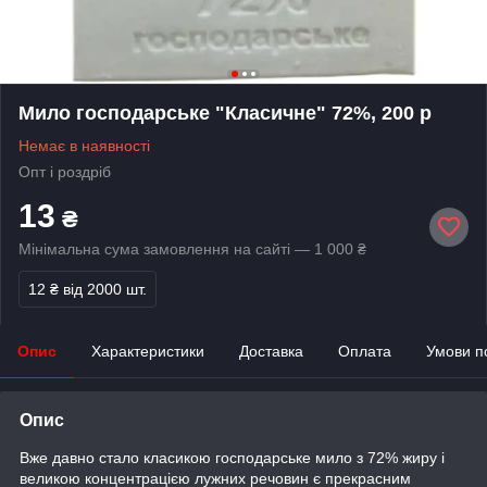
Мило господарське "Класичне" 72%, 200 р
Немає в наявності
Опт і роздріб
13
₴
Мінімальна сума замовлення на сайті — 1 000 ₴
12 ₴
від 2000 шт.
Опис
Характеристики
Доставка
Оплата
Умови п
Опис
Вже давно стало класикою господарське мило з 72% жиру і
великою концентрацією лужних речовин є прекрасним