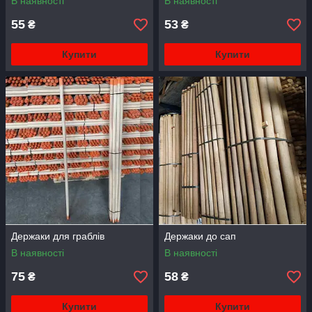
В наявності
В наявності
55
53
₴
₴
Купити
Купити
Держаки для граблів
Держаки до сап
В наявності
В наявності
75
58
₴
₴
Купити
Купити