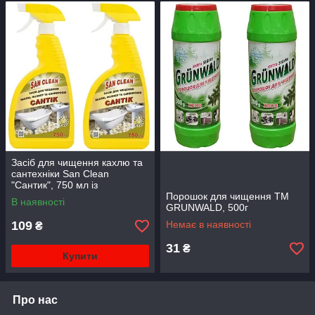
Засіб для чищення кахлю та
сантехніки San Clean
"Сантик", 750 мл із
розпилювачем
Порошок для чищення TM
В наявності
GRUNWALD, 500г
109
Немає в наявності
₴
31
₴
Купити
Про нас