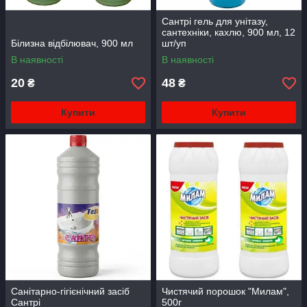
Сантрі гель для унітазу,
сантехніки, кахлю, 900 мл, 12
Білизна відбілювач, 900 мл
шт/уп
В наявності
В наявності
20
48
₴
₴
Купити
Купити
Санітарно-гігієнічний засіб
Чистячий порошок "Милам",
Сантрі
500г