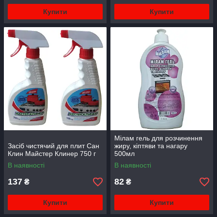
Купити
Купити
Мілам гель для розчинення
Засіб чистячий для плит Сан
жиру, кіптяви та нагару
Клин Майстер Клинер 750 г
500мл
В наявності
В наявності
137
82
₴
₴
Купити
Купити